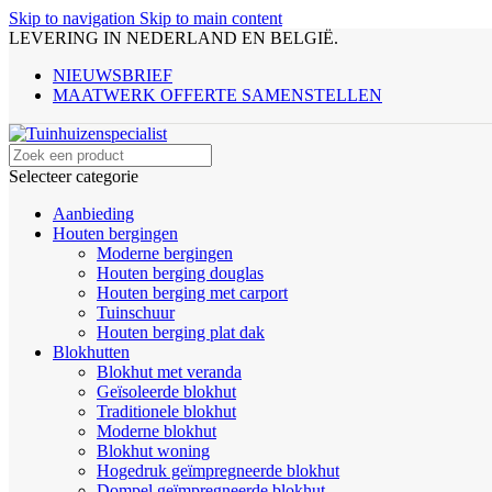
Skip to navigation
Skip to main content
LEVERING IN NEDERLAND EN BELGIË.
NIEUWSBRIEF
MAATWERK OFFERTE SAMENSTELLEN
Selecteer categorie
Aanbieding
Houten bergingen
Moderne bergingen
Houten berging douglas
Houten berging met carport
Tuinschuur
Houten berging plat dak
Blokhutten
Blokhut met veranda
Geïsoleerde blokhut
Traditionele blokhut
Moderne blokhut
Blokhut woning
Hogedruk geïmpregneerde blokhut
Dompel geïmpregneerde blokhut