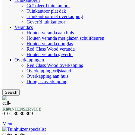
Tuinkantoren
Geïsoleerd tuinkantoor
Tuinkantoor plat dak
Tuinkantoor met overkapping
Geverfd tuinkantoor
Veranda's
Houten veranda aan huis
Houten veranda met glazen schuifdeuren
Houten veranda douglas
Red Class Wood veranda
Houten veranda geverfd
Overkappingen
Red Class Wood overkapping
Overkapping vrijstaand
Overkapping aan huis
Douglas overkapping
Search
KLANTENSERVICE
010 - 30 30 309
Menu
Categorieën