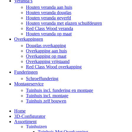
Veranda’s
Houten veranda aan huis
Houten veranda douglas
Houten veranda geverfd
Houten veranda met glazen schuifdeuren
Red Class Wood veranda
Houten veranda op maat
Overkappingen
Douglas overkapping
Overkapping aan huis
Overkapping op maat
Overkapping vrijstaand
Red Class Wood overkapping
Funderingen
Schroeffundering
Montageservice
Tuinhuis incl. fundering en montage
Tuinhuis incl. montage
Tuinhuis zelf bouwen
Home
3D-Configurator
Assortiment
Tuinhuizen
Tuinhuis Met Overkapping