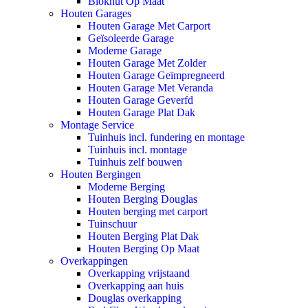
Blokhut Op Maat
Houten Garages
Houten Garage Met Carport
Geïsoleerde Garage
Moderne Garage
Houten Garage Met Zolder
Houten Garage Geïmpregneerd
Houten Garage Met Veranda
Houten Garage Geverfd
Houten Garage Plat Dak
Montage Service
Tuinhuis incl. fundering en montage
Tuinhuis incl. montage
Tuinhuis zelf bouwen
Houten Bergingen
Moderne Berging
Houten Berging Douglas
Houten berging met carport
Tuinschuur
Houten Berging Plat Dak
Houten Berging Op Maat
Overkappingen
Overkapping vrijstaand
Overkapping aan huis
Douglas overkapping