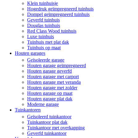
Klein tuinhuisje
Hogedruk geïmpregneerd tuinhuis
Dompel geïmpregneerd tuinhuis
Geverfd tuinhuis
Douglas tuinhuis
Red Class Wood tuinhuis
Luxe tuinhuis
Tuinhuis met plat dak
Tuinhuis op maat
Houten garages
Geïsoleerde garage
Houten garage geïmpregneerd
Houten garage geverfd
Houten garage met carport
Houten garage met veranda
Houten garage met zolder
Houten garage op maat
Houten garage plat dak
Moderne garage
Tuinkantoren
Geïsoleerd tuinkantoor
Tuinkantoor plat dak
Tuinkantoor met overkapping
Geverfd tuinkantoor