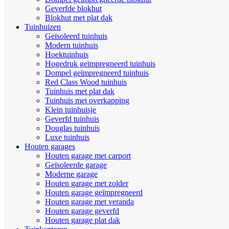
Geverfde blokhut
Blokhut met plat dak
Tuinhuizen
Geïsoleerd tuinhuis
Modern tuinhuis
Hoektuinhuis
Hogedruk geïmpregneerd tuinhuis
Dompel geïmpregneerd tuinhuis
Red Class Wood tuinhuis
Tuinhuis met plat dak
Tuinhuis met overkapping
Klein tuinhuisje
Geverfd tuinhuis
Douglas tuinhuis
Luxe tuinhuis
Houten garages
Houten garage met carport
Geïsoleerde garage
Moderne garage
Houten garage met zolder
Houten garage geïmpregneerd
Houten garage met veranda
Houten garage geverfd
Houten garage plat dak