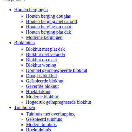
Houten bergingen
Houten berging douglas
Houten berging met carport
Houten berging op maat
Houten berging plat dak
Moderne bergingen
Blokhutten
Blokhut met plat dak
Blokhut met veranda
Blokhut op maat
Blokhut woning
Dompel geïmpregneerde blokhut
Douglas blokhut
Geïsoleerde blokhut
Geverfde blokhut
Hoekblokhut
Moderne blokhut
Hogedruk geïmpregneerde blokhut
Tuinhuizen
Tuinhuis met overkapping
Geïsoleerd tuinhuis
Modern tuinhuis
Hoektuinhuis