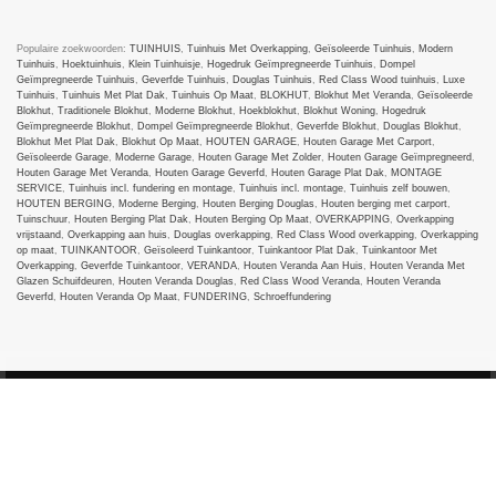
Populaire zoekwoorden:
TUINHUIS
,
Tuinhuis Met Overkapping
,
Geïsoleerde Tuinhuis
,
Modern
Tuinhuis
,
Hoektuinhuis
,
Klein Tuinhuisje
,
Hogedruk Geïmpregneerde Tuinhuis
,
Dompel
Geïmpregneerde Tuinhuis
,
Geverfde Tuinhuis
,
Douglas Tuinhuis
,
Red Class Wood tuinhuis
,
Luxe
Tuinhuis
,
Tuinhuis Met Plat Dak
,
Tuinhuis Op Maat
,
BLOKHUT
,
Blokhut Met Veranda
,
Geïsoleerde
Blokhut
,
Traditionele Blokhut
,
Moderne Blokhut
,
Hoekblokhut
,
Blokhut Woning
,
Hogedruk
Geïmpregneerde Blokhut
,
Dompel Geïmpregneerde Blokhut
,
Geverfde Blokhut
,
Douglas Blokhut
,
Blokhut Met Plat Dak
,
Blokhut Op Maat
,
HOUTEN GARAGE
,
Houten Garage Met Carport
,
Geïsoleerde Garage
,
Moderne Garage
,
Houten Garage Met Zolder
,
Houten Garage Geïmpregneerd
,
Houten Garage Met Veranda
,
Houten Garage Geverfd
,
Houten Garage Plat Dak
,
MONTAGE
SERVICE
,
Tuinhuis incl. fundering en montage
,
Tuinhuis incl. montage
,
Tuinhuis zelf bouwen
,
HOUTEN BERGING
,
Moderne Berging
,
Houten Berging Douglas
,
Houten berging met carport
,
Tuinschuur
,
Houten Berging Plat Dak
,
Houten Berging Op Maat
,
OVERKAPPING
,
Overkapping
vrijstaand
,
Overkapping aan huis
,
Douglas overkapping
,
Red Class Wood overkapping
,
Overkapping
op maat
,
TUINKANTOOR
,
Geïsoleerd Tuinkantoor
,
Tuinkantoor Plat Dak
,
Tuinkantoor Met
Overkapping
,
Geverfde Tuinkantoor
,
VERANDA
,
Houten Veranda Aan Huis
,
Houten Veranda Met
Glazen Schuifdeuren
,
Houten Veranda Douglas
,
Red Class Wood Veranda
,
Houten Veranda
Geverfd
,
Houten Veranda Op Maat
,
FUNDERING
,
Schroeffundering
Tuinhuizenspecialist
2024
All rights reserved
. DE SPECIALIST IN MAATWERK.
GEÏNTERESSEERD