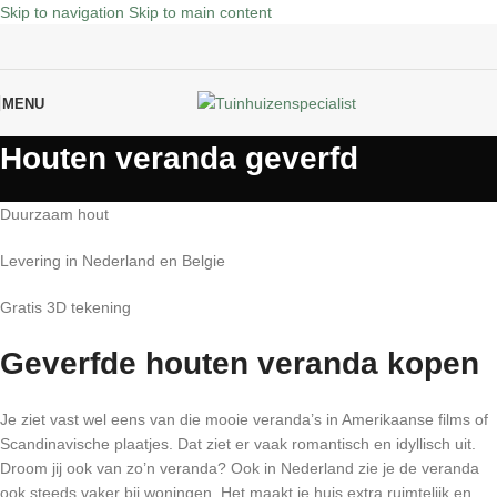
Skip to navigation
Skip to main content
MENU
Houten veranda geverfd
Duurzaam hout
Levering in Nederland en Belgie
Gratis 3D tekening
Geverfde houten veranda kopen
Je ziet vast wel eens van die mooie veranda’s in Amerikaanse films of
Scandinavische plaatjes. Dat ziet er vaak romantisch en idyllisch uit.
Droom jij ook van zo’n veranda? Ook in Nederland zie je de veranda
ook steeds vaker bij woningen. Het maakt je huis extra ruimtelijk en