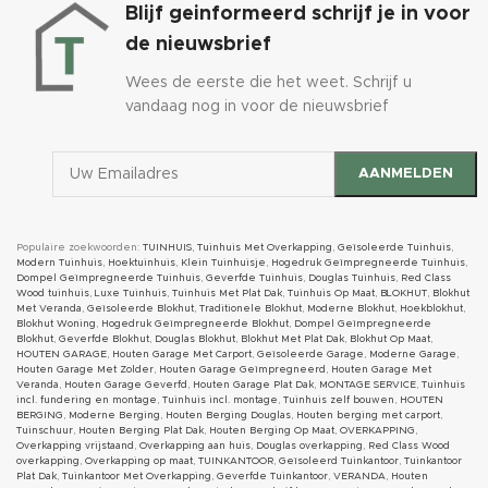
Blijf geinformeerd schrijf je in voor
de nieuwsbrief
Wees de eerste die het weet. Schrijf u
vandaag nog in voor de nieuwsbrief
Populaire zoekwoorden:
TUINHUIS
,
Tuinhuis Met Overkapping
,
Geïsoleerde Tuinhuis
,
Modern Tuinhuis
,
Hoektuinhuis
,
Klein Tuinhuisje
,
Hogedruk Geïmpregneerde Tuinhuis
,
Dompel Geïmpregneerde Tuinhuis
,
Geverfde Tuinhuis
,
Douglas Tuinhuis
,
Red Class
Wood tuinhuis
,
Luxe Tuinhuis
,
Tuinhuis Met Plat Dak
,
Tuinhuis Op Maat
,
BLOKHUT
,
Blokhut
Met Veranda
,
Geïsoleerde Blokhut
,
Traditionele Blokhut
,
Moderne Blokhut
,
Hoekblokhut
,
Blokhut Woning
,
Hogedruk Geïmpregneerde Blokhut
,
Dompel Geïmpregneerde
Blokhut
,
Geverfde Blokhut
,
Douglas Blokhut
,
Blokhut Met Plat Dak
,
Blokhut Op Maat
,
HOUTEN GARAGE
,
Houten Garage Met Carport
,
Geïsoleerde Garage
,
Moderne Garage
,
Houten Garage Met Zolder
,
Houten Garage Geïmpregneerd
,
Houten Garage Met
Veranda
,
Houten Garage Geverfd
,
Houten Garage Plat Dak
,
MONTAGE SERVICE
,
Tuinhuis
incl. fundering en montage
,
Tuinhuis incl. montage
,
Tuinhuis zelf bouwen
,
HOUTEN
BERGING
,
Moderne Berging
,
Houten Berging Douglas
,
Houten berging met carport
,
Tuinschuur
,
Houten Berging Plat Dak
,
Houten Berging Op Maat
,
OVERKAPPING
,
Overkapping vrijstaand
,
Overkapping aan huis
,
Douglas overkapping
,
Red Class Wood
overkapping
,
Overkapping op maat
,
TUINKANTOOR
,
Geïsoleerd Tuinkantoor
,
Tuinkantoor
Plat Dak
,
Tuinkantoor Met Overkapping
,
Geverfde Tuinkantoor
,
VERANDA
,
Houten