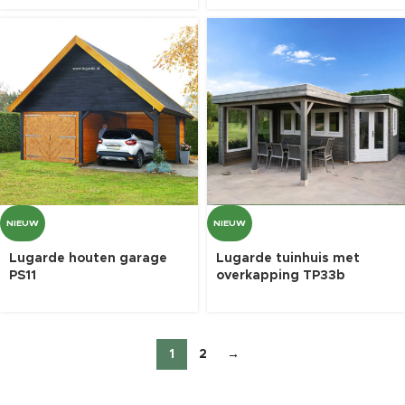
NIEUW
NIEUW
Lugarde houten garage
Lugarde tuinhuis met
PS11
overkapping TP33b
1
2
→