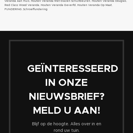
Veranda Aan Huis
,
Houten Veranda Met Glazen Schuifdeuren
,
Houten Veranda Douglas
,
Red Class Wood Veranda
,
Houten Veranda Geverfd
,
Houten Veranda Op Maat
,
FUNDERING
,
Schroeffundering
Tuinhuizenspecialist
2024
All rights reserved
. DE SPECIALIST IN
MAATWERK.
GEÏNTERESSEERD
IN ONZE
NIEUWSBRIEF?
MELD U AAN!
Blijf op de hoogte. Alles over in en
rond uw tuin.