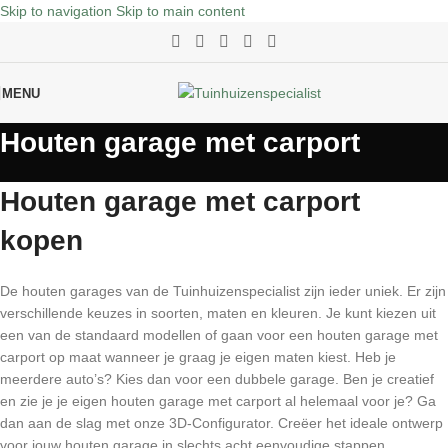
Skip to navigation
Skip to main content
MENU
Houten garage met carport
Houten garage met carport
kopen
De houten garages van de Tuinhuizenspecialist zijn ieder uniek. Er zijn
verschillende keuzes in soorten, maten en kleuren. Je kunt kiezen uit
een van de standaard modellen of gaan voor een houten garage met
carport op maat wanneer je graag je eigen maten kiest. Heb je
meerdere auto’s? Kies dan voor een dubbele garage. Ben je creatief
en zie je je eigen houten garage met carport al helemaal voor je? Ga
dan aan de slag met onze 3D-Configurator. Creëer het ideale ontwerp
voor jouw houten garage in slechts acht eenvoudige stappen.