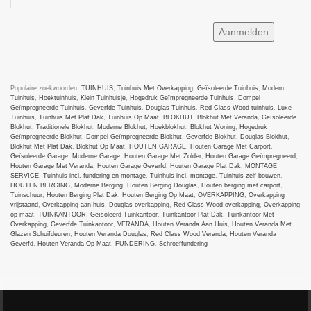
Populaire zoekwoorden:
TUINHUIS
,
Tuinhuis Met Overkapping
,
Geïsoleerde Tuinhuis
,
Modern
Tuinhuis
,
Hoektuinhuis
,
Klein Tuinhuisje
,
Hogedruk Geïmpregneerde Tuinhuis
,
Dompel
Geïmpregneerde Tuinhuis
,
Geverfde Tuinhuis
,
Douglas Tuinhuis
,
Red Class Wood tuinhuis
,
Luxe
Tuinhuis
,
Tuinhuis Met Plat Dak
,
Tuinhuis Op Maat
,
BLOKHUT
,
Blokhut Met Veranda
,
Geïsoleerde
Blokhut
,
Traditionele Blokhut
,
Moderne Blokhut
,
Hoekblokhut
,
Blokhut Woning
,
Hogedruk
Geïmpregneerde Blokhut
,
Dompel Geïmpregneerde Blokhut
,
Geverfde Blokhut
,
Douglas Blokhut
,
Blokhut Met Plat Dak
,
Blokhut Op Maat
,
HOUTEN GARAGE
,
Houten Garage Met Carport
,
Geïsoleerde Garage
,
Moderne Garage
,
Houten Garage Met Zolder
,
Houten Garage Geïmpregneerd
,
Houten Garage Met Veranda
,
Houten Garage Geverfd
,
Houten Garage Plat Dak
,
MONTAGE
SERVICE
,
Tuinhuis incl. fundering en montage
,
Tuinhuis incl. montage
,
Tuinhuis zelf bouwen
,
HOUTEN BERGING
,
Moderne Berging
,
Houten Berging Douglas
,
Houten berging met carport
,
Tuinschuur
,
Houten Berging Plat Dak
,
Houten Berging Op Maat
,
OVERKAPPING
,
Overkapping
vrijstaand
,
Overkapping aan huis
,
Douglas overkapping
,
Red Class Wood overkapping
,
Overkapping
op maat
,
TUINKANTOOR
,
Geïsoleerd Tuinkantoor
,
Tuinkantoor Plat Dak
,
Tuinkantoor Met
Overkapping
,
Geverfde Tuinkantoor
,
VERANDA
,
Houten Veranda Aan Huis
,
Houten Veranda Met
Glazen Schuifdeuren
,
Houten Veranda Douglas
,
Red Class Wood Veranda
,
Houten Veranda
Geverfd
,
Houten Veranda Op Maat
,
FUNDERING
,
Schroeffundering
Tuinhuizenspecialist
2024
All rights reserved
. DE SPECIALIST IN MAATWERK.