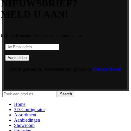
NIEUWSBRIEF?
MELD U AAN!
Blijf op de hoogte. Alles over in en rond uw tuin.
Wordt gebruikt in overeenstemming met ons
Privacy Beleid
Search
Home
3D-Configurator
Assortiment
Aanbiedingen
Showroom
Projecten