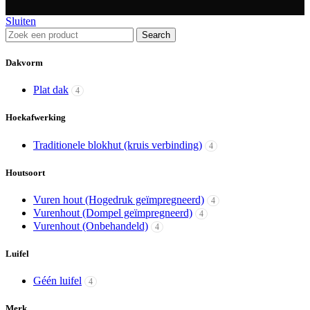
Sluiten
Search
Dakvorm
Plat dak
4
Hoekafwerking
Traditionele blokhut (kruis verbinding)
4
Houtsoort
Vuren hout (Hogedruk geïmpregneerd)
4
Vurenhout (Dompel geïmpregneerd)
4
Vurenhout (Onbehandeld)
4
Luifel
Géén luifel
4
Merk