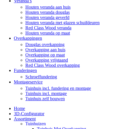
Veranda’s
Houten veranda aan huis
Houten veranda douglas
Houten veranda geverfd
Houten veranda met glazen schuifdeuren
Red Class Wood veranda
Houten veranda op maat
Overkappingen
Douglas overkapping
Overkapping aan huis
Overkapping op maat
Overkapping vrijstaand
Red Class Wood overkapping
Funderingen
Schroeffundering
Montageservice
Tuinhuis incl. fundering en montage
Tuinhuis incl. montage
Tuinhuis zelf bouwen
Home
3D-Configurator
Assortiment
Tuinhuizen
Tuinhuis Met Overkapping