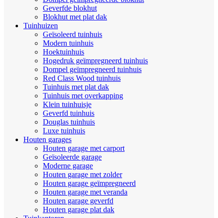
Geverfde blokhut
Blokhut met plat dak
Tuinhuizen
Geïsoleerd tuinhuis
Modern tuinhuis
Hoektuinhuis
Hogedruk geïmpregneerd tuinhuis
Dompel geïmpregneerd tuinhuis
Red Class Wood tuinhuis
Tuinhuis met plat dak
Tuinhuis met overkapping
Klein tuinhuisje
Geverfd tuinhuis
Douglas tuinhuis
Luxe tuinhuis
Houten garages
Houten garage met carport
Geïsoleerde garage
Moderne garage
Houten garage met zolder
Houten garage geïmpregneerd
Houten garage met veranda
Houten garage geverfd
Houten garage plat dak