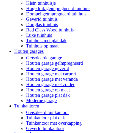
Klein tuinhuisje
Hogedruk geïmpregneerd tuinhuis
Dompel geïmpregneerd tuinhuis
Geverfd tuinhuis
Douglas tuinhuis
Red Class Wood tuinhuis
Luxe tuinhuis
Tuinhuis met plat dak
Tuinhuis op maat
Houten garages
Geïsoleerde garage
Houten garage geïmpregneerd
Houten garage geverfd
Houten garage met carport
Houten garage met veranda
Houten garage met zolder
Houten garage op maat
Houten garage plat dak
Moderne garage
Tuinkantoren
Geïsoleerd tuinkantoor
Tuinkantoor plat dak
Tuinkantoor met overkapping
Geverfd tuinkantoor