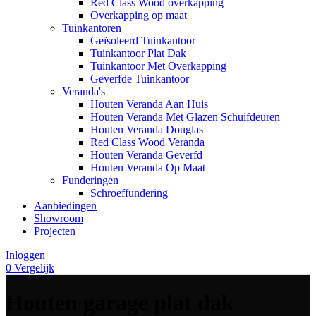
Red Class Wood overkapping
Overkapping op maat
Tuinkantoren
Geïsoleerd Tuinkantoor
Tuinkantoor Plat Dak
Tuinkantoor Met Overkapping
Geverfde Tuinkantoor
Veranda's
Houten Veranda Aan Huis
Houten Veranda Met Glazen Schuifdeuren
Houten Veranda Douglas
Red Class Wood Veranda
Houten Veranda Geverfd
Houten Veranda Op Maat
Funderingen
Schroeffundering
Aanbiedingen
Showroom
Projecten
Inloggen
0
Vergelijk
Houten garage plat dak