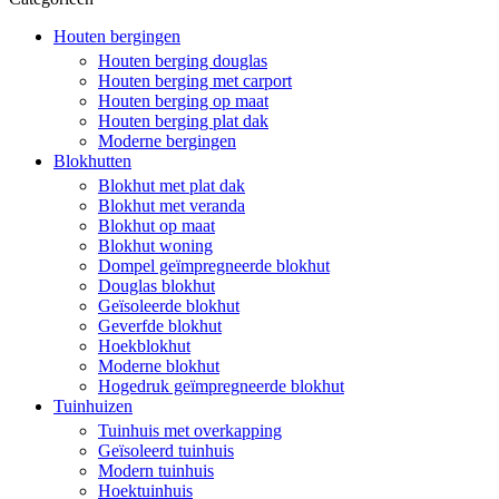
Houten bergingen
Houten berging douglas
Houten berging met carport
Houten berging op maat
Houten berging plat dak
Moderne bergingen
Blokhutten
Blokhut met plat dak
Blokhut met veranda
Blokhut op maat
Blokhut woning
Dompel geïmpregneerde blokhut
Douglas blokhut
Geïsoleerde blokhut
Geverfde blokhut
Hoekblokhut
Moderne blokhut
Hogedruk geïmpregneerde blokhut
Tuinhuizen
Tuinhuis met overkapping
Geïsoleerd tuinhuis
Modern tuinhuis
Hoektuinhuis