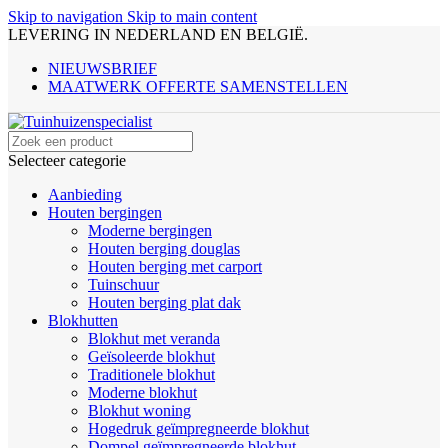
Skip to navigation
Skip to main content
LEVERING IN NEDERLAND EN BELGIË.
NIEUWSBRIEF
MAATWERK OFFERTE SAMENSTELLEN
Selecteer categorie
Aanbieding
Houten bergingen
Moderne bergingen
Houten berging douglas
Houten berging met carport
Tuinschuur
Houten berging plat dak
Blokhutten
Blokhut met veranda
Geïsoleerde blokhut
Traditionele blokhut
Moderne blokhut
Blokhut woning
Hogedruk geïmpregneerde blokhut
Dompel geïmpregneerde blokhut