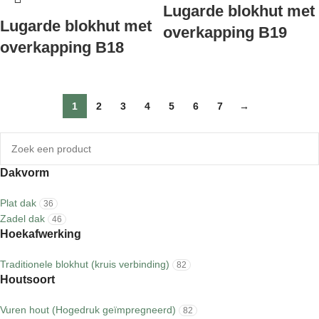
Lugarde blokhut met
Lugarde blokhut met
overkapping B19
overkapping B18
1
2
3
4
5
6
7
→
Dakvorm
Plat dak
36
Zadel dak
46
Hoekafwerking
Traditionele blokhut (kruis verbinding)
82
Houtsoort
Vuren hout (Hogedruk geïmpregneerd)
82