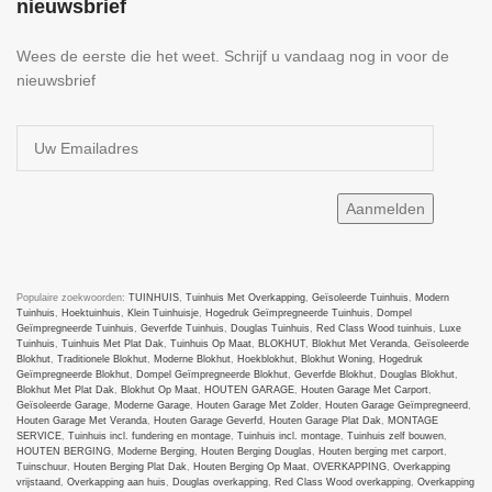
nieuwsbrief
Wees de eerste die het weet. Schrijf u vandaag nog in voor de
nieuwsbrief
Populaire zoekwoorden:
TUINHUIS
,
Tuinhuis Met Overkapping
,
Geïsoleerde Tuinhuis
,
Modern
Tuinhuis
,
Hoektuinhuis
,
Klein Tuinhuisje
,
Hogedruk Geïmpregneerde Tuinhuis
,
Dompel
Geïmpregneerde Tuinhuis
,
Geverfde Tuinhuis
,
Douglas Tuinhuis
,
Red Class Wood tuinhuis
,
Luxe
Tuinhuis
,
Tuinhuis Met Plat Dak
,
Tuinhuis Op Maat
,
BLOKHUT
,
Blokhut Met Veranda
,
Geïsoleerde
Blokhut
,
Traditionele Blokhut
,
Moderne Blokhut
,
Hoekblokhut
,
Blokhut Woning
,
Hogedruk
Geïmpregneerde Blokhut
,
Dompel Geïmpregneerde Blokhut
,
Geverfde Blokhut
,
Douglas Blokhut
,
Blokhut Met Plat Dak
,
Blokhut Op Maat
,
HOUTEN GARAGE
,
Houten Garage Met Carport
,
Geïsoleerde Garage
,
Moderne Garage
,
Houten Garage Met Zolder
,
Houten Garage Geïmpregneerd
,
Houten Garage Met Veranda
,
Houten Garage Geverfd
,
Houten Garage Plat Dak
,
MONTAGE
SERVICE
,
Tuinhuis incl. fundering en montage
,
Tuinhuis incl. montage
,
Tuinhuis zelf bouwen
,
HOUTEN BERGING
,
Moderne Berging
,
Houten Berging Douglas
,
Houten berging met carport
,
Tuinschuur
,
Houten Berging Plat Dak
,
Houten Berging Op Maat
,
OVERKAPPING
,
Overkapping
vrijstaand
,
Overkapping aan huis
,
Douglas overkapping
,
Red Class Wood overkapping
,
Overkapping