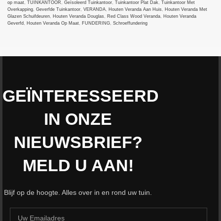
op maat
,
TUINKANTOOR
,
Geïsoleerd Tuinkantoor
,
Tuinkantoor Plat Dak
,
Tuinkantoor Met
Overkapping
,
Geverfde Tuinkantoor
,
VERANDA
,
Houten Veranda Aan Huis
,
Houten Veranda Met
Glazen Schuifdeuren
,
Houten Veranda Douglas
,
Red Class Wood Veranda
,
Houten Veranda
Geverfd
,
Houten Veranda Op Maat
,
FUNDERING
,
Schroeffundering
Tuinhuizenspecialist
2024
All rights reserved
. DE SPECIALIST IN MAATWERK.
GEÏNTERESSEERD
IN ONZE
NIEUWSBRIEF?
MELD U AAN!
Blijf op de hoogte. Alles over in en rond uw tuin.