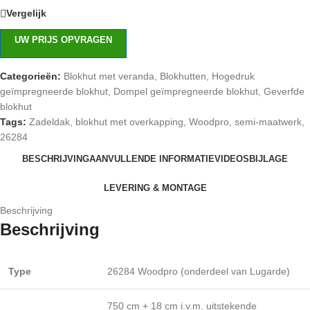
Vergelijk
UW PRIJS OPVRAGEN
Categorieën:
Blokhut met veranda
,
Blokhutten
,
Hogedruk
geïmpregneerde blokhut
,
Dompel geïmpregneerde blokhut
,
Geverfde
blokhut
Tags:
Zadeldak
,
blokhut met overkapping
,
Woodpro
,
semi-maatwerk
,
26284
BESCHRIJVING
AANVULLENDE INFORMATIE
VIDEOS
BIJLAGE
LEVERING & MONTAGE
Beschrijving
Beschrijving
Type
26284 Woodpro (onderdeel van Lugarde)
750 cm + 18 cm i.v.m. uitstekende