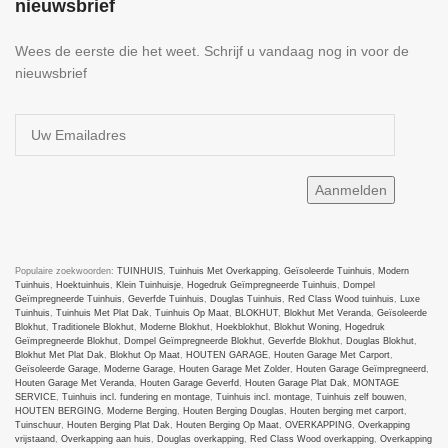
nieuwsbrief
Wees de eerste die het weet. Schrijf u vandaag nog in voor de
nieuwsbrief
Populaire zoekwoorden:
TUINHUIS
,
Tuinhuis Met Overkapping
,
Geïsoleerde Tuinhuis
,
Modern
Tuinhuis
,
Hoektuinhuis
,
Klein Tuinhuisje
,
Hogedruk Geïmpregneerde Tuinhuis
,
Dompel
Geïmpregneerde Tuinhuis
,
Geverfde Tuinhuis
,
Douglas Tuinhuis
,
Red Class Wood tuinhuis
,
Luxe
Tuinhuis
,
Tuinhuis Met Plat Dak
,
Tuinhuis Op Maat
,
BLOKHUT
,
Blokhut Met Veranda
,
Geïsoleerde
Blokhut
,
Traditionele Blokhut
,
Moderne Blokhut
,
Hoekblokhut
,
Blokhut Woning
,
Hogedruk
Geïmpregneerde Blokhut
,
Dompel Geïmpregneerde Blokhut
,
Geverfde Blokhut
,
Douglas Blokhut
,
Blokhut Met Plat Dak
,
Blokhut Op Maat
,
HOUTEN GARAGE
,
Houten Garage Met Carport
,
Geïsoleerde Garage
,
Moderne Garage
,
Houten Garage Met Zolder
,
Houten Garage Geïmpregneerd
,
Houten Garage Met Veranda
,
Houten Garage Geverfd
,
Houten Garage Plat Dak
,
MONTAGE
SERVICE
,
Tuinhuis incl. fundering en montage
,
Tuinhuis incl. montage
,
Tuinhuis zelf bouwen
,
HOUTEN BERGING
,
Moderne Berging
,
Houten Berging Douglas
,
Houten berging met carport
,
Tuinschuur
,
Houten Berging Plat Dak
,
Houten Berging Op Maat
,
OVERKAPPING
,
Overkapping
vrijstaand
,
Overkapping aan huis
,
Douglas overkapping
,
Red Class Wood overkapping
,
Overkapping