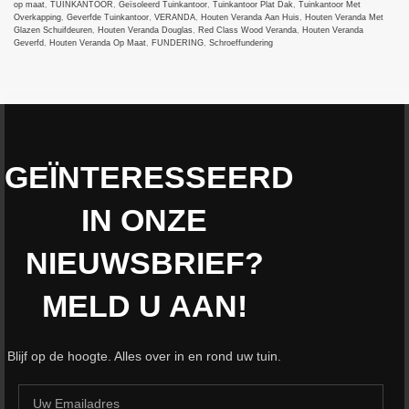
op maat
,
TUINKANTOOR
,
Geïsoleerd Tuinkantoor
,
Tuinkantoor Plat Dak
,
Tuinkantoor Met
Overkapping
,
Geverfde Tuinkantoor
,
VERANDA
,
Houten Veranda Aan Huis
,
Houten Veranda Met
Glazen Schuifdeuren
,
Houten Veranda Douglas
,
Red Class Wood Veranda
,
Houten Veranda
Geverfd
,
Houten Veranda Op Maat
,
FUNDERING
,
Schroeffundering
Tuinhuizenspecialist
2024
All rights reserved
. DE SPECIALIST IN MAATWERK.
GEÏNTERESSEERD
IN ONZE
NIEUWSBRIEF?
MELD U AAN!
Blijf op de hoogte. Alles over in en rond uw tuin.