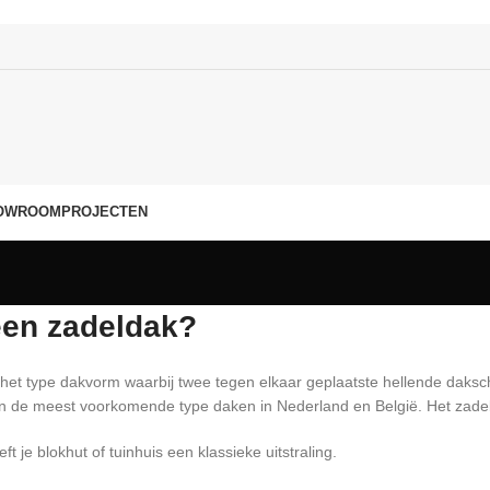
OWROOM
PROJECTEN
een zadeldak?
 het type dakvorm waarbij twee tegen elkaar geplaatste hellende daksc
an de meest voorkomende type daken in Nederland en België. Het zadel
t je blokhut of tuinhuis een klassieke uitstraling.