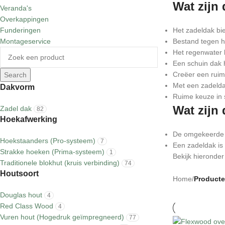
Wat zijn
Veranda's
Overkappingen
Funderingen
Het zadeldak bie
Montageservice
Bestand tegen h
Het regenwater 
Een schuin dak 
Creëer een ruim
Search
Met een zadeldak
Dakvorm
Ruime keuze in 
Wat zijn
Zadel dak
82
Hoekafwerking
De omgekeerde V
Hoekstaanders (Pro-systeem)
7
Een zadeldak is 
Strakke hoeken (Prima-systeem)
1
Bekijk hieronde
Traditionele blokhut (kruis verbinding)
74
Houtsoort
Home
/
Producte
Douglas hout
4
Red Class Wood
4
Vuren hout (Hogedruk geïmpregneerd)
77