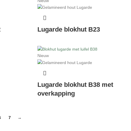
Nieuw
2
Lugarde blokhut B23
Nieuw
Lugarde blokhut B38 met
overkapping
6
7
→