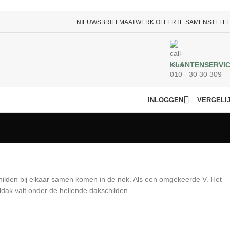
NIEUWSBRIEF
MAATWERK OFFERTE SAMENSTELL
KLANTENSERVI
010 - 30 30 309
INLOGGEN
VERGELI
hilden bij elkaar samen komen in de nok. Als een omgekeerde V. Het
dak valt onder de hellende dakschilden.