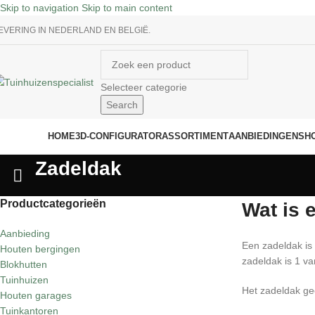
Skip to navigation
Skip to main content
EVERING IN NEDERLAND EN BELGIË.
Selecteer categorie
Search
ategorieën
HOME
3D-CONFIGURATOR
ASSORTIMENT
AANBIEDINGEN
SH
Zadeldak
Productcategorieën
Wat is 
Aanbieding
Een zadeldak is
Houten bergingen
zadeldak is 1 v
Blokhutten
Tuinhuizen
Het zadeldak geef
Houten garages
Tuinkantoren