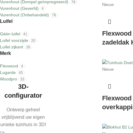
Vurenhout (Dompel geïmpregneerd)
78
Nieuw
Vurenhout (Geverfd)
4
Vurenhout (Onbehandeld)
78
Luifel
Flexwood
Géén luifel
41
Luifel voorzijde
20
zadeldak 
Luifel zijkant
26
Merk
Flexwood
4
Nieuw
Lugarde
45
Woodpro
33
3D-
configurator
Flexwood 
overkapp
Ontwerp geheel
vrijblijvend uw eigen
unieke tuinhuis in 3D!