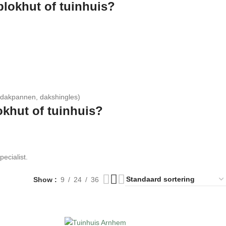
blokhut of tuinhuis?
 dakpannen, dakshingles)
okhut of tuinhuis?
ecialist.
Show
9
24
36