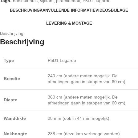
Tags:
hoektuinhuis
,
vijfkant
,
piramidedak
,
P5D1
,
lugarde
BESCHRIJVING
AANVULLENDE INFORMATIE
VIDEOS
BIJLAGE
LEVERING & MONTAGE
Beschrijving
Beschrijving
Type
P5D1 Lugarde
240 cm (andere maten mogelijk. De
Breedte
afmetingen gaan in stappen van 60 cm)
360 cm (andere maten mogelijk. De
Diepte
afmetingen gaan in stappen van 60 cm)
Wanddikte
28 mm (ook in 44 mm mogelijk)
Nokhoogte
288 cm (deze kan verhoogd worden)