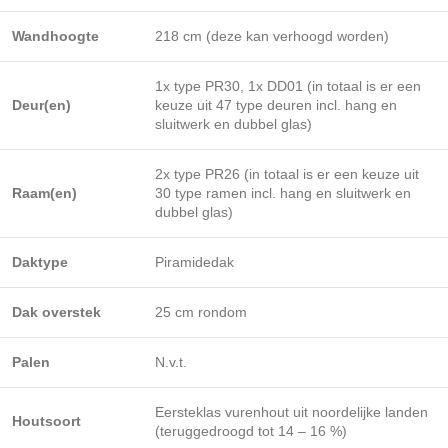
Wandhoogte
218 cm (deze kan verhoogd worden)
1x type PR30, 1x DD01 (in totaal is er een
Deur(en)
keuze uit 47 type deuren incl. hang en
sluitwerk en dubbel glas)
2x type PR26 (in totaal is er een keuze uit
Raam(en)
30 type ramen incl. hang en sluitwerk en
dubbel glas)
Daktype
Piramidedak
Dak overstek
25 cm rondom
Palen
N.v.t.
Eersteklas vurenhout uit noordelijke landen
Houtsoort
(teruggedroogd tot 14 – 16 %)