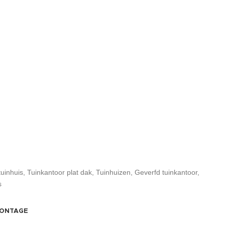
uinhuis
,
Tuinkantoor plat dak
,
Tuinhuizen
,
Geverfd tuinkantoor
,
s
MONTAGE