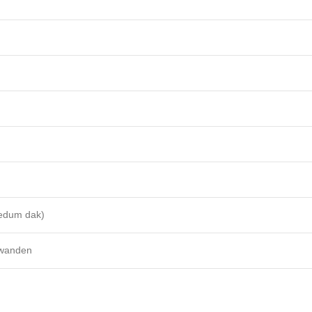
Sedum dak)
 wanden