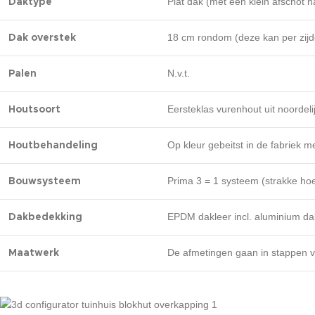
Plat dak (met een klein afschot 
Daktype
18 cm rondom (deze kan per zijd
Dak overstek
N.v.t.
Palen
Eersteklas vurenhout uit noordel
Houtsoort
Op kleur gebeitst in de fabriek m
Houtbehandeling
Prima 3 = 1 systeem (strakke ho
Bouwsysteem
EPDM dakleer incl. aluminium d
Dakbedekking
De afmetingen gaan in stappen v
Maatwerk