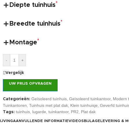
*
Diepte tuinhuis
*
Breedte tuinhuis
*
Montage
-
+
Vergelijk
UW PRIJS OPVRAGEN
Geïsoleerd tuinhuis
,
Geïsoleerd tuinkantoor
,
Modern t
Categorieën:
Tuinkantoren
,
Tuinhuis met plat dak
,
Klein tuinhuisje
,
Geverfd tuinhui
tuinhuis
,
lugarde
,
tuinkantoor
,
PR2
,
Plat dak
Tags:
IJVING
AANVULLENDE INFORMATIE
VIDEOS
BIJLAGE
LEVERING & 