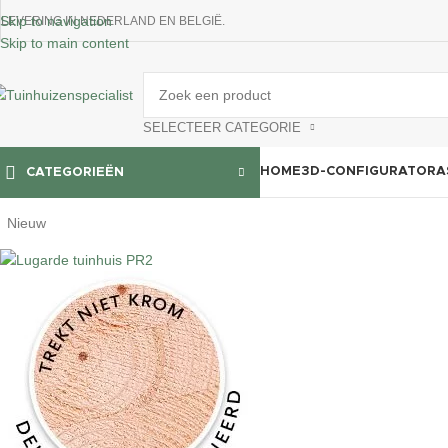
Skip to navigation
LEVERING IN NEDERLAND EN BELGIË.
Skip to main content
SELECTEER CATEGORIE
HOME
3D-CONFIGURATOR
A
CATEGORIEËN
Nieuw