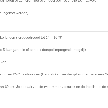
naar voren of achteren met eventueel een regenpijp tot maaiveld)
e ingekort worden)
ijke landen (teruggedroogd tot 14 – 16 %)
et 5 jaar garantie of sproei / dompel impregnatie mogelijk
eken)
aktrim en PVC dakdoorvoer (Het dak kan verstevigd worden voor een 
an 60 cm. Je bepaalt zelf de type ramen / deuren en de indeling in de