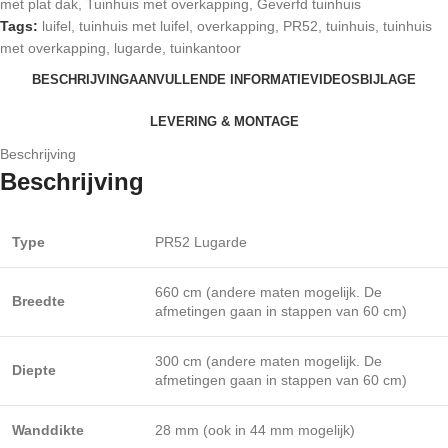
met plat dak
,
Tuinhuis met overkapping
,
Geverfd tuinhuis
Tags:
luifel
,
tuinhuis met luifel
,
overkapping
,
PR52
,
tuinhuis
,
tuinhuis
met overkapping
,
lugarde
,
tuinkantoor
BESCHRIJVING
AANVULLENDE INFORMATIE
VIDEOS
BIJLAGE
LEVERING & MONTAGE
Beschrijving
Beschrijving
Type
PR52 Lugarde
660 cm (andere maten mogelijk. De
Breedte
afmetingen gaan in stappen van 60 cm)
300 cm (andere maten mogelijk. De
Diepte
afmetingen gaan in stappen van 60 cm)
Wanddikte
28 mm (ook in 44 mm mogelijk)