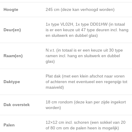
Hoogte
245 cm (deze kan verhoogd worden)
1x type VL02H, 1x type DD01HW (in totaal
Deur(en)
is er een keuze uit 47 type deuren incl. hang
en sluitwerk en dubbel glas)
N.v.t. (in totaal is er een keuze uit 30 type
Raam(en)
ramen incl. hang en sluitwerk en dubbel
glas)
Plat dak (met een klein afschot naar voren
Daktype
of achteren met eventueel een regenpijp tot
maaiveld)
18 cm rondom (deze kan per zijde ingekort
Dak overstek
worden)
12×12 cm incl. schoren (een sokkel van 20
Palen
of 80 cm om de palen heen is mogelijk)