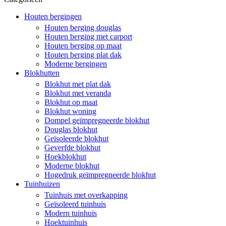
Houten bergingen
Houten berging douglas
Houten berging met carport
Houten berging op maat
Houten berging plat dak
Moderne bergingen
Blokhutten
Blokhut met plat dak
Blokhut met veranda
Blokhut op maat
Blokhut woning
Dompel geïmpregneerde blokhut
Douglas blokhut
Geïsoleerde blokhut
Geverfde blokhut
Hoekblokhut
Moderne blokhut
Hogedruk geïmpregneerde blokhut
Tuinhuizen
Tuinhuis met overkapping
Geïsoleerd tuinhuis
Modern tuinhuis
Hoektuinhuis