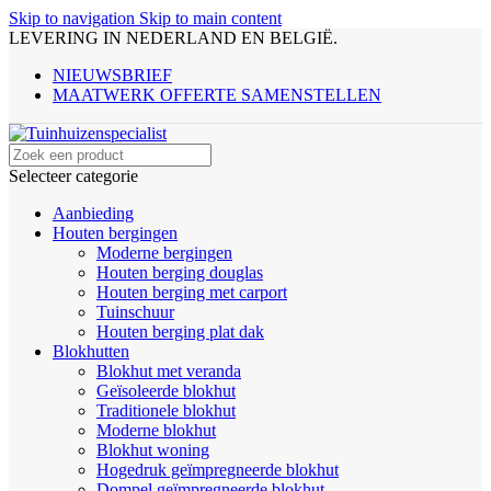
Skip to navigation
Skip to main content
LEVERING IN NEDERLAND EN BELGIË.
NIEUWSBRIEF
MAATWERK OFFERTE SAMENSTELLEN
Selecteer categorie
Aanbieding
Houten bergingen
Moderne bergingen
Houten berging douglas
Houten berging met carport
Tuinschuur
Houten berging plat dak
Blokhutten
Blokhut met veranda
Geïsoleerde blokhut
Traditionele blokhut
Moderne blokhut
Blokhut woning
Hogedruk geïmpregneerde blokhut
Dompel geïmpregneerde blokhut