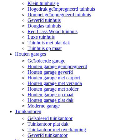
Klein tuinhuisje
Hogedruk geïmpregneerd tuinhuis
Dompel geïmpregneerd tuinhuis
Geverfd tuinhuis
Douglas tuinhuis
Red Class Wood tuinhuis
Luxe tuinhuis
Tuinhuis met plat dak
Tuinhuis op maat
Houten garages
Geïsoleerde garage
Houten garage geïmpregneerd
Houten garage geverfd
Houten garage met carport
Houten garage met veranda
Houten garage met zolder
Houten garage op maat
Houten garage plat dak
Moderne garage
Tuinkantoren
Geïsoleerd tuinkantoor
Tuinkantoor plat dak
Tuinkantoor met overkapping
Geverfd tuinkantoor