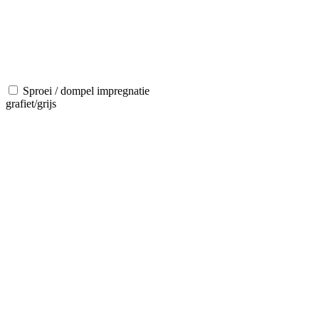
Sproei / dompel impregnatie
grafiet/grijs