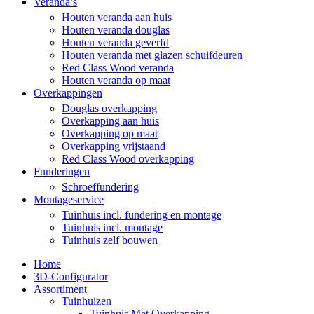
Veranda’s
Houten veranda aan huis
Houten veranda douglas
Houten veranda geverfd
Houten veranda met glazen schuifdeuren
Red Class Wood veranda
Houten veranda op maat
Overkappingen
Douglas overkapping
Overkapping aan huis
Overkapping op maat
Overkapping vrijstaand
Red Class Wood overkapping
Funderingen
Schroeffundering
Montageservice
Tuinhuis incl. fundering en montage
Tuinhuis incl. montage
Tuinhuis zelf bouwen
Home
3D-Configurator
Assortiment
Tuinhuizen
Tuinhuis Met Overkapping