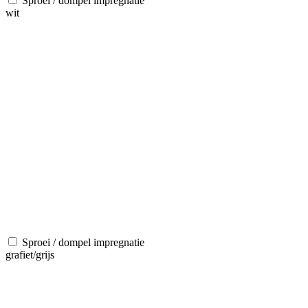
Sproei / dompel impregnatie
wit
Sproei / dompel impregnatie
grafiet/grijs