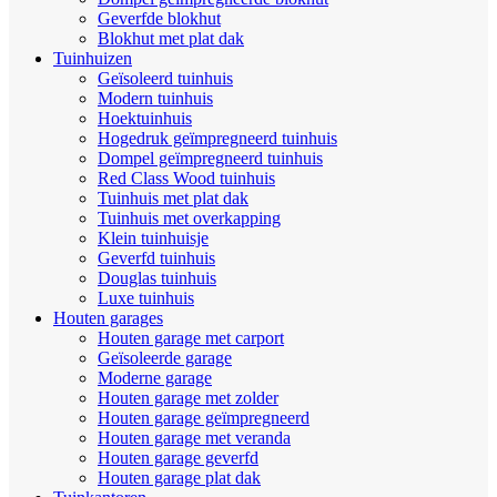
Geverfde blokhut
Blokhut met plat dak
Tuinhuizen
Geïsoleerd tuinhuis
Modern tuinhuis
Hoektuinhuis
Hogedruk geïmpregneerd tuinhuis
Dompel geïmpregneerd tuinhuis
Red Class Wood tuinhuis
Tuinhuis met plat dak
Tuinhuis met overkapping
Klein tuinhuisje
Geverfd tuinhuis
Douglas tuinhuis
Luxe tuinhuis
Houten garages
Houten garage met carport
Geïsoleerde garage
Moderne garage
Houten garage met zolder
Houten garage geïmpregneerd
Houten garage met veranda
Houten garage geverfd
Houten garage plat dak