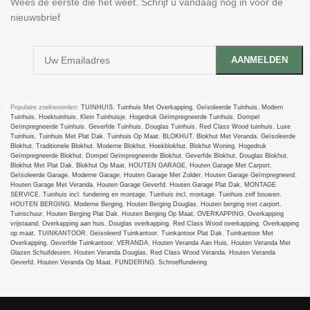
Wees de eerste die het weet. Schrijf u vandaag nog in voor de
nieuwsbrief
Populaire zoekwoorden:
TUINHUIS
,
Tuinhuis Met Overkapping
,
Geïsoleerde Tuinhuis
,
Modern
Tuinhuis
,
Hoektuinhuis
,
Klein Tuinhuisje
,
Hogedruk Geïmpregneerde Tuinhuis
,
Dompel
Geïmpregneerde Tuinhuis
,
Geverfde Tuinhuis
,
Douglas Tuinhuis
,
Red Class Wood tuinhuis
,
Luxe
Tuinhuis
,
Tuinhuis Met Plat Dak
,
Tuinhuis Op Maat
,
BLOKHUT
,
Blokhut Met Veranda
,
Geïsoleerde
Blokhut
,
Traditionele Blokhut
,
Moderne Blokhut
,
Hoekblokhut
,
Blokhut Woning
,
Hogedruk
Geïmpregneerde Blokhut
,
Dompel Geïmpregneerde Blokhut
,
Geverfde Blokhut
,
Douglas Blokhut
,
Blokhut Met Plat Dak
,
Blokhut Op Maat
,
HOUTEN GARAGE
,
Houten Garage Met Carport
,
Geïsoleerde Garage
,
Moderne Garage
,
Houten Garage Met Zolder
,
Houten Garage Geïmpregneerd
,
Houten Garage Met Veranda
,
Houten Garage Geverfd
,
Houten Garage Plat Dak
,
MONTAGE
SERVICE
,
Tuinhuis incl. fundering en montage
,
Tuinhuis incl. montage
,
Tuinhuis zelf bouwen
,
HOUTEN BERGING
,
Moderne Berging
,
Houten Berging Douglas
,
Houten berging met carport
,
Tuinschuur
,
Houten Berging Plat Dak
,
Houten Berging Op Maat
,
OVERKAPPING
,
Overkapping
vrijstaand
,
Overkapping aan huis
,
Douglas overkapping
,
Red Class Wood overkapping
,
Overkapping
op maat
,
TUINKANTOOR
,
Geïsoleerd Tuinkantoor
,
Tuinkantoor Plat Dak
,
Tuinkantoor Met
Overkapping
,
Geverfde Tuinkantoor
,
VERANDA
,
Houten Veranda Aan Huis
,
Houten Veranda Met
Glazen Schuifdeuren
,
Houten Veranda Douglas
,
Red Class Wood Veranda
,
Houten Veranda
Geverfd
,
Houten Veranda Op Maat
,
FUNDERING
,
Schroeffundering
Tuinhuizenspecialist
2024
All rights reserved
. DE SPECIALIST IN MAATWERK.