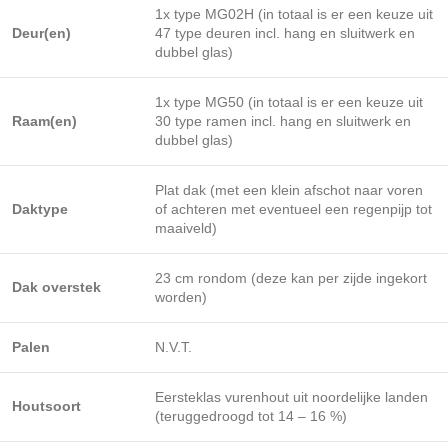
1x type MG02H (in totaal is er een keuze uit
Deur(en)
47 type deuren incl. hang en sluitwerk en
dubbel glas)
1x type MG50 (in totaal is er een keuze uit
Raam(en)
30 type ramen incl. hang en sluitwerk en
dubbel glas)
Plat dak (met een klein afschot naar voren
Daktype
of achteren met eventueel een regenpijp tot
maaiveld)
23 cm rondom (deze kan per zijde ingekort
Dak overstek
worden)
Palen
N.V.T.
Eersteklas vurenhout uit noordelijke landen
Houtsoort
(teruggedroogd tot 14 – 16 %)