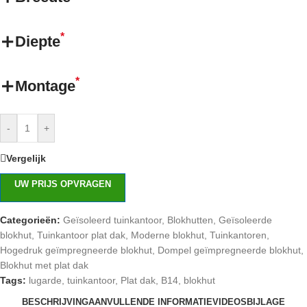
*
Diepte
*
Montage
-
+
Vergelijk
UW PRIJS OPVRAGEN
Categorieën:
Geïsoleerd tuinkantoor
,
Blokhutten
,
Geïsoleerde
blokhut
,
Tuinkantoor plat dak
,
Moderne blokhut
,
Tuinkantoren
,
Hogedruk geïmpregneerde blokhut
,
Dompel geïmpregneerde blokhut
,
Blokhut met plat dak
Tags:
lugarde
,
tuinkantoor
,
Plat dak
,
B14
,
blokhut
BESCHRIJVING
AANVULLENDE INFORMATIE
VIDEOS
BIJLAGE